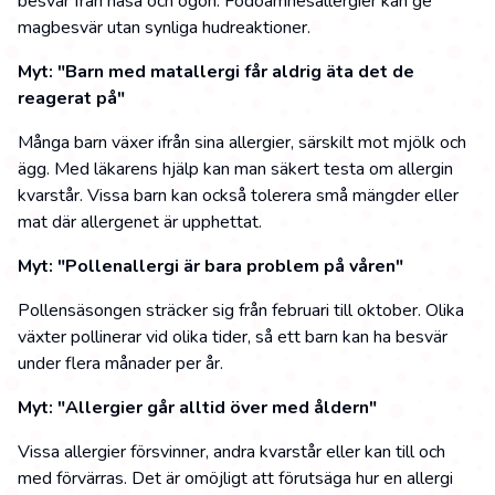
besvär från näsa och ögon. Födoämnesallergier kan ge
magbesvär utan synliga hudreaktioner.
Myt: "Barn med matallergi får aldrig äta det de
reagerat på"
Många barn växer ifrån sina allergier, särskilt mot mjölk och
ägg. Med läkarens hjälp kan man säkert testa om allergin
kvarstår. Vissa barn kan också tolerera små mängder eller
mat där allergenet är upphettat.
Myt: "Pollenallergi är bara problem på våren"
Pollensäsongen sträcker sig från februari till oktober. Olika
växter pollinerar vid olika tider, så ett barn kan ha besvär
under flera månader per år.
Myt: "Allergier går alltid över med åldern"
Vissa allergier försvinner, andra kvarstår eller kan till och
med förvärras. Det är omöjligt att förutsäga hur en allergi