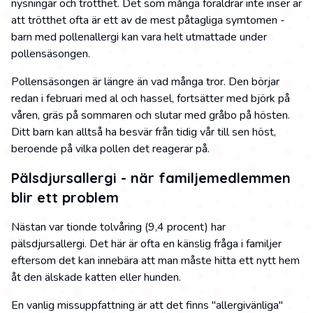
nysningar och trötthet. Det som många föräldrar inte inser är
att trötthet ofta är ett av de mest påtagliga symtomen -
barn med pollenallergi kan vara helt utmattade under
pollensäsongen.
Pollensäsongen är längre än vad många tror. Den börjar
redan i februari med al och hassel, fortsätter med björk på
våren, gräs på sommaren och slutar med gråbo på hösten.
Ditt barn kan alltså ha besvär från tidig vår till sen höst,
beroende på vilka pollen det reagerar på.
Pälsdjursallergi - när familjemedlemmen
blir ett problem
Nästan var tionde tolvåring (9,4 procent) har
pälsdjursallergi. Det här är ofta en känslig fråga i familjer
eftersom det kan innebära att man måste hitta ett nytt hem
åt den älskade katten eller hunden.
En vanlig missuppfattning är att det finns "allergivänliga"