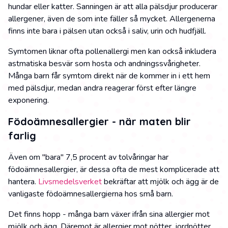
hundar eller katter. Sanningen är att alla pälsdjur producerar
allergener, även de som inte fäller så mycket. Allergenerna
finns inte bara i pälsen utan också i saliv, urin och hudfjäll.
Symtomen liknar ofta pollenallergi men kan också inkludera
astmatiska besvär som hosta och andningssvårigheter.
Många barn får symtom direkt när de kommer in i ett hem
med pälsdjur, medan andra reagerar först efter längre
exponering.
Födoämnesallergier - när maten blir
farlig
Även om "bara" 7,5 procent av tolvåringar har
födoämnesallergier, är dessa ofta de mest komplicerade att
hantera.
Livsmedelsverket
bekräftar att mjölk och ägg är de
vanligaste födoämnesallergierna hos små barn.
Det finns hopp - många barn växer ifrån sina allergier mot
mjölk och ägg. Däremot är allergier mot nötter, jordnötter