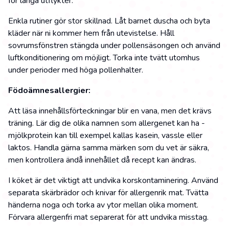
för långa utflykter.
Enkla rutiner gör stor skillnad. Låt barnet duscha och byta
kläder när ni kommer hem från utevistelse. Håll
sovrumsfönstren stängda under pollensäsongen och använd
luftkonditionering om möjligt. Torka inte tvätt utomhus
under perioder med höga pollenhalter.
Födoämnesallergier:
Att läsa innehållsförteckningar blir en vana, men det krävs
träning. Lär dig de olika namnen som allergenet kan ha -
mjölkprotein kan till exempel kallas kasein, vassle eller
laktos. Handla gärna samma märken som du vet är säkra,
men kontrollera ändå innehållet då recept kan ändras.
I köket är det viktigt att undvika korskontaminering. Använd
separata skärbrädor och knivar för allergenrik mat. Tvätta
händerna noga och torka av ytor mellan olika moment.
Förvara allergenfri mat separerat för att undvika misstag.