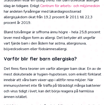
Statistiken visar en tydlig trend: fler barn utvecklar allergier
idag än tidigare. Enligt
Centrum för arbets- och miljömedicin
har andelen fyraåringar med läkardiagnostiserad
allergisjukdom ökat från 19,2 procent år 2011 till 22,3
procent år 2019.
Bland tolvåringar är siffrorna ännu högre - hela 25,8 procent
lever med någon form av allergi. Det betyder att ungefär
vart fjärde barn i den åldern har astma, allergisnuva,
böjveckseksem eller födoämnesallergi.
Varför blir fler barn allergiska?
Det finns flera teorier om varför allergier barn ökar. En av de
mest diskuterade är hygien-hypotesen, som enkelt förklarat
innebär att våra barn växer upp i alltför rena miljöer. När
immunsystemet inte får träffa på tillräckligt många bakterier
och virus tidigt i livet, kan det börja reagera på harmlösa
ämnen istället.