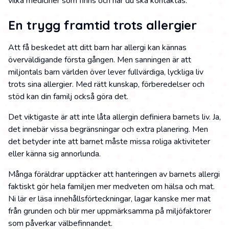
vilka mediciner som finns och när du ska kontaktas.
En trygg framtid trots allergier
Att få beskedet att ditt barn har allergi kan kännas
överväldigande första gången. Men sanningen är att
miljontals barn världen över lever fullvärdiga, lyckliga liv
trots sina allergier. Med rätt kunskap, förberedelser och
stöd kan din familj också göra det.
Det viktigaste är att inte låta allergin definiera barnets liv. Ja,
det innebär vissa begränsningar och extra planering. Men
det betyder inte att barnet måste missa roliga aktiviteter
eller känna sig annorlunda.
Många föräldrar upptäcker att hanteringen av barnets allergi
faktiskt gör hela familjen mer medveten om hälsa och mat.
Ni lär er läsa innehållsförteckningar, lagar kanske mer mat
från grunden och blir mer uppmärksamma på miljöfaktorer
som påverkar välbefinnandet.