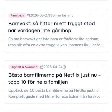
#
2
Populär
2026-06-27
6 min läsning
Familjeliv
Barnvakt: så hittar ni ett tryggt stöd
när vardagen inte går ihop
En bra barnvakt ger inte bara er föräldrar lite andrum,
utan blir ofta en extra trygg vuxen i barnens liv. Här är
vad ni bör tänka på innan ni väljer, och hur ni hittar
någon ni verkligen kan lita på.
#
3
Populär
2026-04-24
Digitalt & Skärmtid
Bästa barnfilmerna på Netflix just nu –
topp 10 för hela familjen
Upptäck de 10 bästa barnfilmerna på Netflix just nu.
Komplett guide med filmer för alla åldrar, från förskola
till tonår. Hitta perfekt familjeunderhållning idag.