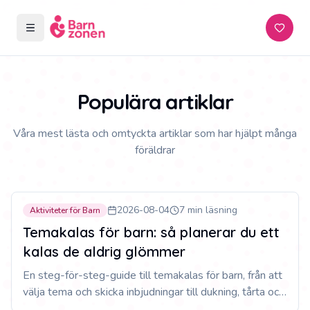
Öppna meny
Prenum
Populära artiklar
Våra mest lästa och omtyckta artiklar som har hjälpt många
föräldrar
#
1
Populär
2026-08-04
7 min läsning
Aktiviteter för Barn
Temakalas för barn: så planerar du ett
kalas de aldrig glömmer
En steg-för-steg-guide till temakalas för barn, från att
välja tema och skicka inbjudningar till dukning, tårta och
aktiviteter som binder ihop hela dagen.