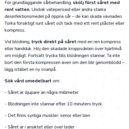
För grundläggande sårbehandling,
skölj först såret med
rent vatten
. Undvik väteperoxid eller andra starka
desinfektionsmedel på öppna sår – de kan skada vävnaden.
Torka försiktigt runt såret och täck med ett rent plåster eller
kompress.
Vid blödning,
tryck direkt på såret
med en ren kompress
eller handduk. Höj den skadade kroppsdelen över hjärtnivå
om möjligt. Fortsätt trycka tills blödningen stannar. Ta inte
bort den första kompressen även om den blir genomblödd –
lägg istället en ny ovanpå.
Sök vård omedelbart
om:
- Såret är djupare än några millimeter
- Blödningen inte stannar efter 10 minuters tryck
- Det finns synliga muskler, senor eller ben
- Såret är i ansiktet eller över leder