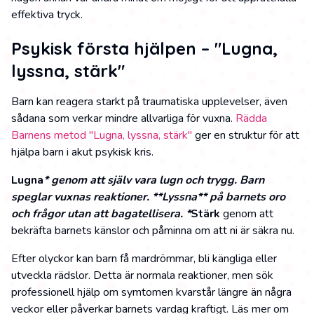
effektiva tryck.
Psykisk första hjälpen – "Lugna,
lyssna, stärk"
Barn kan reagera starkt på traumatiska upplevelser, även
sådana som verkar mindre allvarliga för vuxna.
Rädda
Barnens metod "Lugna, lyssna, stärk"
ger en struktur för att
hjälpa barn i akut psykisk kris.
Lugna
* genom att själv vara lugn och trygg. Barn
speglar vuxnas reaktioner. **Lyssna** på barnets oro
och frågor utan att bagatellisera. *
Stärk
genom att
bekräfta barnets känslor och påminna om att ni är säkra nu.
Efter olyckor kan barn få mardrömmar, bli kängliga eller
utveckla rädslor. Detta är normala reaktioner, men sök
professionell hjälp om symtomen kvarstår längre än några
veckor eller påverkar barnets vardag kraftigt. Läs mer om