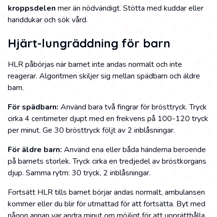
kroppsdelen
mer än nödvändigt. Stötta med kuddar eller
handdukar och sök vård.
Hjärt-lungräddning för barn
HLR påbörjas när barnet inte andas normalt och inte
reagerar. Algoritmen skiljer sig mellan spädbarn och äldre
barn.
För spädbarn:
Använd bara två fingrar för brösttryck. Tryck
cirka 4 centimeter djupt med en frekvens på 100-120 tryck
per minut. Ge 30 brösttryck följt av 2 inblåsningar.
För äldre barn:
Använd ena eller båda händerna beroende
på barnets storlek. Tryck cirka en tredjedel av bröstkorgans
djup. Samma rytm: 30 tryck, 2 inblåsningar.
Fortsätt HLR tills barnet börjar andas normalt, ambulansen
kommer eller du blir för utmattad för att fortsätta. Byt med
någon annan var andra minut om möjligt för att upprätthålla