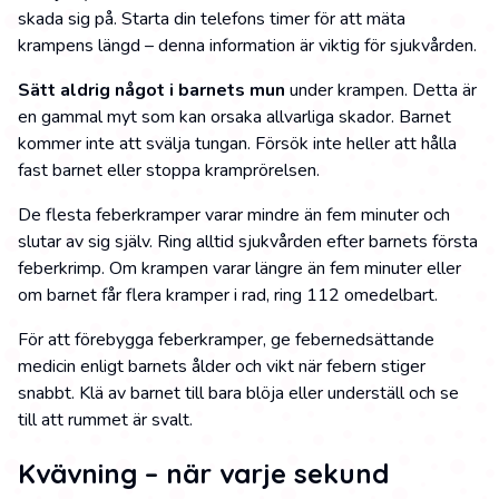
skada sig på. Starta din telefons timer för att mäta
krampens längd – denna information är viktig för sjukvården.
Sätt aldrig något i barnets mun
under krampen. Detta är
en gammal myt som kan orsaka allvarliga skador. Barnet
kommer inte att svälja tungan. Försök inte heller att hålla
fast barnet eller stoppa kramprörelsen.
De flesta feberkramper varar mindre än fem minuter och
slutar av sig själv. Ring alltid sjukvården efter barnets första
feberkrimp. Om krampen varar längre än fem minuter eller
om barnet får flera kramper i rad, ring 112 omedelbart.
För att förebygga feberkramper, ge febernedsättande
medicin enligt barnets ålder och vikt när febern stiger
snabbt. Klä av barnet till bara blöja eller underställ och se
till att rummet är svalt.
Kvävning – när varje sekund