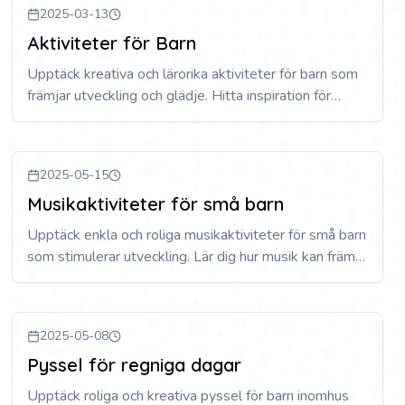
2025-03-13
Aktiviteter för Barn
Upptäck kreativa och lärorika aktiviteter för barn som
främjar utveckling och glädje. Hitta inspiration för
roliga projekt både inne och ute som passar alla åldrar
och intressen.
2025-05-15
Musikaktiviteter för små barn
Upptäck enkla och roliga musikaktiviteter för små barn
som stimulerar utveckling. Lär dig hur musik kan främja
inlärning, kreativitet och glädje hos ditt barn.
2025-05-08
Pyssel för regniga dagar
Upptäck roliga och kreativa pyssel för barn inomhus