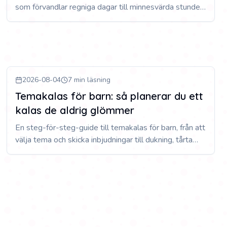
som förvandlar regniga dagar till minnesvärda stunder.
Inspiration och praktiska tips som håller barnen
sysselsatta och glada.
2026-08-04
7 min läsning
Temakalas för barn: så planerar du ett
kalas de aldrig glömmer
En steg-för-steg-guide till temakalas för barn, från att
välja tema och skicka inbjudningar till dukning, tårta
och aktiviteter som binder ihop hela dagen.