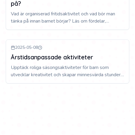
på?
Vad är organiserad fritidsaktivitet och vad bör man
tänka på innan barnet börjar? Läs om fördelar,
utmaningar och praktiska tips för att välja rätt
aktivitet.
2025-05-08
Årstidsanpassade aktiviteter
Upptäck roliga säsongsaktiviteter för barn som
utvecklar kreativitet och skapar minnesvärda stunder
tillsammans. Från vinterlekar till vårprojekt –
inspirerande idéer för hela familjen.