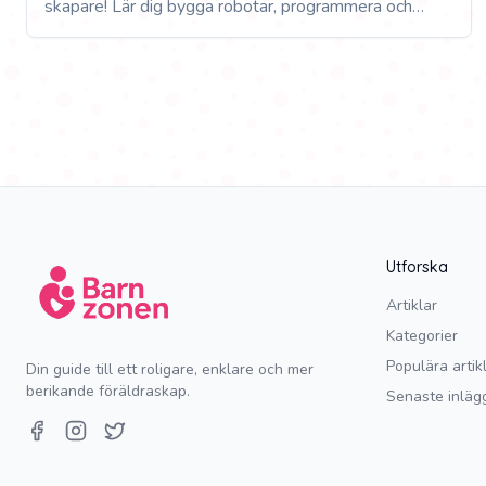
skapare! Lär dig bygga robotar, programmera och
utforska teknik tillsammans med dina barn på ett
roligt och lärorikt sätt.
Utforska
Artiklar
Kategorier
Populära artik
Din guide till ett roligare, enklare och mer
berikande föräldraskap.
Senaste inläg
Facebook
Instagram
Twitter