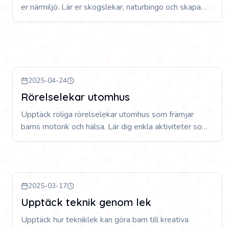
er närmiljö. Lär er skogslekar, naturbingo och skapa
minnesvärda äventyr utan långa resor eller stora
kostnader.
2025-04-24
Rörelselekar utomhus
Upptäck roliga rörelselekar utomhus som främjar
barns motorik och hälsa. Lär dig enkla aktiviteter som
får barn mer aktiva och glada i naturlig miljö.
2025-03-17
Upptäck teknik genom lek
Upptäck hur tekniklek kan göra barn till kreativa