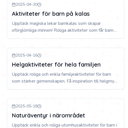
2025-04-30
Aktiviteter för barn på kalas
Upptäck magiska lekar barnkalas som skapar
oförglömliga minnen! Roliga aktiviteter som får barn
att skratta, umgås och ha en fantastisk tid på kalaset.
2025-04-16
Helgaktiviteter för hela familjen
Upptäck roliga och enkla familjeaktiviteter för barn
som stärker gemenskapen. Få inspiration till helgmys,
spelstunder och kreativa aktiviteter hela familjen kan
njuta av tillsammans.
2025-05-18
Naturäventyr i närområdet
Upptäck enkla och roliga utomhusaktiviteter för barn i