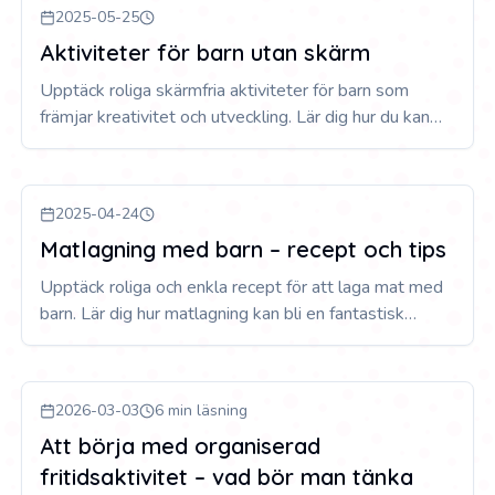
2025-05-25
Aktiviteter för barn utan skärm
Upptäck roliga skärmfria aktiviteter för barn som
främjar kreativitet och utveckling. Lär dig hur du kan
engagera och stimulera dina barn utan teknik och
skärmar.
2025-04-24
Matlagning med barn – recept och tips
Upptäck roliga och enkla recept för att laga mat med
barn. Lär dig hur matlagning kan bli en fantastisk
familjeaktivitet som skapar minnesvärda stunder och
utvecklar barns färdigheter.
2026-03-03
6 min läsning
Att börja med organiserad
fritidsaktivitet – vad bör man tänka