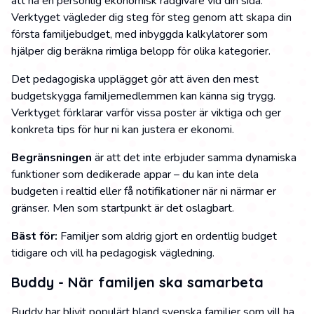
att ha en personlig ekonomisk rådgivare vid din sida.
Verktyget vägleder dig steg för steg genom att skapa din
första familjebudget, med inbyggda kalkylatorer som
hjälper dig beräkna rimliga belopp för olika kategorier.
Det pedagogiska upplägget gör att även den mest
budgetskygga familjemedlemmen kan känna sig trygg.
Verktyget förklarar varför vissa poster är viktiga och ger
konkreta tips för hur ni kan justera er ekonomi.
Begränsningen
är att det inte erbjuder samma dynamiska
funktioner som dedikerade appar – du kan inte dela
budgeten i realtid eller få notifikationer när ni närmar er
gränser. Men som startpunkt är det oslagbart.
Bäst för:
Familjer som aldrig gjort en ordentlig budget
tidigare och vill ha pedagogisk vägledning.
Buddy - När familjen ska samarbeta
Buddy har blivit populärt bland svenska familjer som vill ha