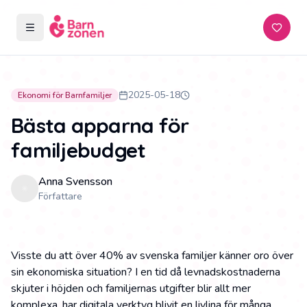
Öppna meny
Prenum
2025-05-18
Ekonomi för Barnfamiljer
Bästa apparna för
familjebudget
Anna Svensson
Författare
Visste du att över 40% av svenska familjer känner oro över
sin ekonomiska situation? I en tid då levnadskostnaderna
skjuter i höjden och familjernas utgifter blir allt mer
komplexa, har digitala verktyg blivit en livlina för många