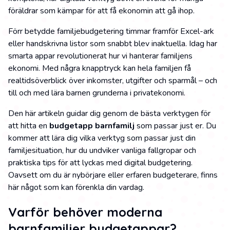
föräldrar som kämpar för att få ekonomin att gå ihop.
Förr betydde familjebudgetering timmar framför Excel-ark
eller handskrivna listor som snabbt blev inaktuella. Idag har
smarta appar revolutionerat hur vi hanterar familjens
ekonomi. Med några knapptryck kan hela familjen få
realtidsöverblick över inkomster, utgifter och sparmål – och
till och med lära barnen grunderna i privatekonomi.
Den här artikeln guidar dig genom de bästa verktygen för
att hitta en
budgetapp barnfamilj
som passar just er. Du
kommer att lära dig vilka verktyg som passar just din
familjesituation, hur du undviker vanliga fallgropar och
praktiska tips för att lyckas med digital budgetering.
Oavsett om du är nybörjare eller erfaren budgeterare, finns
här något som kan förenkla din vardag.
Varför behöver moderna
barnfamiljer budgetappar?