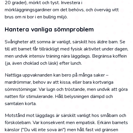
20 grader), mörkt och tyst. Investera i
mörkläggningsgardiner om det behövs, och överväg vitt
brus om ni bor i en bullrig miljö.
Hantera vanliga sömnproblem
Svårigheter att somna är vanligt, särskilt hos äldre barn. Se
till att barnet får tillräckligt med fysisk aktivitet under dagen,
men undvik intensiv träning nära läggdags. Begränsa koffein
(ja, även choklad och läsk) efter lunch.
Nattliga uppvaknanden kan bero på många saker –
mardrömmar, behov av att kissa, eller bara kortvariga
sömnstörningar. Var lugn och tröstande, men undvik att göra
natten för stimulerande. Håll belysningen dämpd och
samtalen korta.
Motstånd mot läggdags är särskilt vanligt hos småbarn och
förskolebarn. Var konsekvent men empatisk. Erkänn barnets
känslor ("Du vill inte sova än") men håll fast vid gränsen