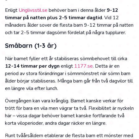
Enligt
Unglivsstil.se
behöver barn i denna ålder
9-12
timmar på natten plus 2-5 timmar dagtid
. Vid 12
månaders ålder sover de flesta barn 9-12 timmar på natten
och tar 2-5 timmar dagsömn fördelat på några tupplurer.
Småbarn (1-3 år)
När barnet fyller ett år stabiliseras sömnbehovet till cirka
12-14 timmar per dygn
enligt
1177.se
. Detta är en
period av stora förändringar i sömnmönstret när sömn barn
ålder börjar stabiliseras. Många barn går från två dagvilor till
en längre vila efter lunch.
Övergången kan vara krånglig. Barnet kanske verkar för
trött för bara en vila men vägrar ta två. Flexibilitet är nyckeln
här – vissa dagar behöver barnet kanske fortfarande två
korta viloperioder, andra dagar räcker en längre.
Runt tvåårsåldern etablerar de flesta barn ett mönster med