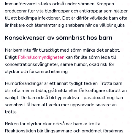
Immunförsvaret stärks också under sömnen. Kroppen
producerar fler vita blodkroppar och antikroppar som hjälper
till att bekämpa infektioner. Det är därför välvilade barn ofta
är friskare och återhämtar sig snabbare när de väl blir sjuka.
Konsekvenser av sömnbrist hos barn
När barn inte får tillräckligt med sömn märks det snabbt.
Enligt
Folkhälsomyndigheten
kan för lite sömn leda till
koncentrationssvårigheter, sämre humör, ökad risk för
olyckor och försämrad inlärning.
Humörförändringar är ett annat tydligt tecken. Trötta barn
blir ofta mer irritabla, gråtmilda eller får kraftigare utbrott än
vanligt. De kan också bli hyperaktiva – paradoxalt nog kan
sömnbrist få barn att verka mer uppvarvade snarare än
trötta.
Risken för olyckor ökar också när barn är trötta.
Reaktionstiden blir långsammare och omdömet försämras,