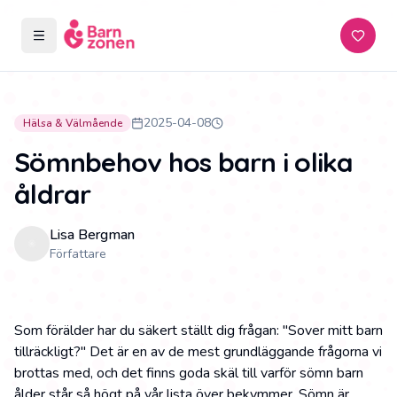
Öppna meny
Prenum
2025-04-08
Hälsa & Välmående
Sömnbehov hos barn i olika
åldrar
Lisa Bergman
Författare
Som förälder har du säkert ställt dig frågan: "Sover mitt barn
tillräckligt?" Det är en av de mest grundläggande frågorna vi
brottas med, och det finns goda skäl till varför sömn barn
ålder står så högt på vår lista över bekymmer. Sömn är