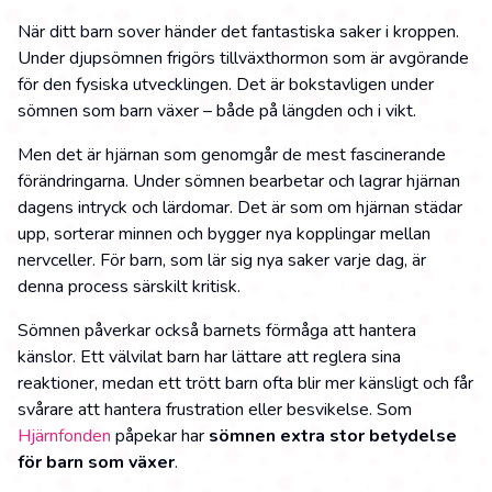
När ditt barn sover händer det fantastiska saker i kroppen.
Under djupsömnen frigörs tillväxthormon som är avgörande
för den fysiska utvecklingen. Det är bokstavligen under
sömnen som barn växer – både på längden och i vikt.
Men det är hjärnan som genomgår de mest fascinerande
förändringarna. Under sömnen bearbetar och lagrar hjärnan
dagens intryck och lärdomar. Det är som om hjärnan städar
upp, sorterar minnen och bygger nya kopplingar mellan
nervceller. För barn, som lär sig nya saker varje dag, är
denna process särskilt kritisk.
Sömnen påverkar också barnets förmåga att hantera
känslor. Ett välvilat barn har lättare att reglera sina
reaktioner, medan ett trött barn ofta blir mer känsligt och får
svårare att hantera frustration eller besvikelse. Som
Hjärnfonden
påpekar har
sömnen extra stor betydelse
för barn som växer
.