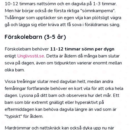
10-12 timmars nattsömn och en dagvila på 1-3 timmar.
Men här börjar också de första riktiga "sömnkamperna".
Tvååringar som upptäcker sin egen vilja kan plötsligt vägra
gå och lägga sig eller kräva att få sova i föräldrarnas säng.
Förskolebarn (3-5 år)
Förskolebarn behöver
11-12 timmar sömn per dygn
enligt
Unglivsstil.se
. Detta är åldern då många barn slutar
sova på dagen, även om tidpunkten varierar enormt mellan
olika barn.
Vissa treåringar slutar med dagvilan helt, medan andra
femåringar fortfarande behöver en kort vila för att orka hela
dagen. Lyssna på ditt barn och observera hur det mår. Ett
barn som blir extremt gnälligt eller hyperaktivt på
eftermiddagen kan behöva dagvila längre än vad som är
"typiskt" för åldern.
Mardrömmar och nattskräck kan också dyka upp nu när