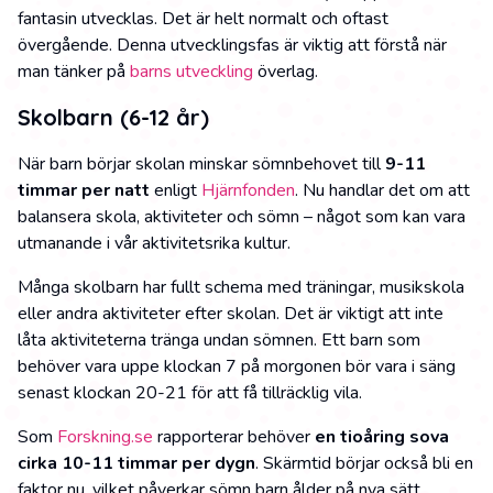
fantasin utvecklas. Det är helt normalt och oftast
övergående. Denna utvecklingsfas är viktig att förstå när
man tänker på
barns utveckling
överlag.
Skolbarn (6-12 år)
När barn börjar skolan minskar sömnbehovet till
9-11
timmar per natt
enligt
Hjärnfonden
. Nu handlar det om att
balansera skola, aktiviteter och sömn – något som kan vara
utmanande i vår aktivitetsrika kultur.
Många skolbarn har fullt schema med träningar, musikskola
eller andra aktiviteter efter skolan. Det är viktigt att inte
låta aktiviteterna tränga undan sömnen. Ett barn som
behöver vara uppe klockan 7 på morgonen bör vara i säng
senast klockan 20-21 för att få tillräcklig vila.
Som
Forskning.se
rapporterar behöver
en tioåring sova
cirka 10-11 timmar per dygn
. Skärmtid börjar också bli en
faktor nu, vilket påverkar sömn barn ålder på nya sätt.