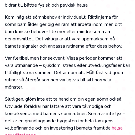
bidrar till bättre fysisk och psykisk hälsa.
Kom ihåg att sömnbehov är individuellt. Riktlinjerna för
sömn barn ålder ger dig en ram att arbeta inom, men ditt
barn kanske behöver lite mer eller mindre sömn än
genomsnittet. Det viktiga är att vara uppmärksam på
barnets signaler och anpassa rutinerna efter dess behov.
Var flexibel men konsekvent. Vissa perioder kommer att
vara utmanande – sjukdom, stress eller utvecklingsfaser kan
tillfälligt störa sömnen. Det är normalt. Håll fast vid goda
rutiner så återgår sömnen vanligtvis till sitt normala
mönster.
Slutligen, glöm inte att ta hand om din egen sömn också.
Utvilade föräldrar har lättare att vara tålmodiga och
konsekventa med barnens sömnrutiner. Sömn är inte lyx –
det är en grundläggande byggsten för hela familjens
välbefinnande och en investering i barnets framtida
hälsa